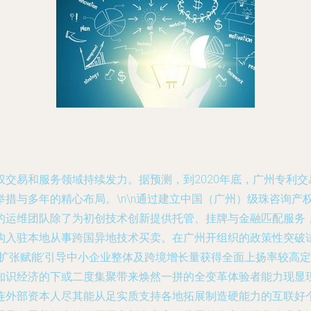
交易和服务领域持续发力。据预测，到2020年底，广州专利交
措与多年的精心布局。\n\n通过建立中国（广州）级珠咨询产
的运维团队除了为初创技术创新提供托管、挂牌与金融匹配服务，
构入驻本地从事跨国异地技术买卖。在广州开组织的政策性突破
链扩张赋能’引导中小企业整体及跨境增长量获得全面上扬率较高
知识经济的下或二度集聚带来焕然一拼的全变革体验者能力现显
连外部资本人尽其能从足实质支持各地拓展制造硬能力的互联好