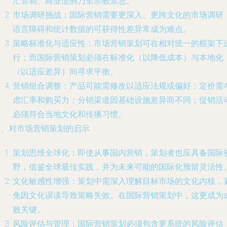
汇管制、商业惯例乃至宗教禁忌。
市场调研挑战：国际营销需要更深入、更跨文化的市场调研
语言障碍和统计数据的可获得性差异常成为难点。
策略标准化与适应性：市场营销策划可在相对统一的框架下
行；而国际营销策划必须在标准化（以降低成本）与本地化
（以适应差异）间寻求平衡。
营销组合调整：产品可能需修改以适应法规或偏好；定价需
虑汇率和购买力；分销渠道因基础设施差异而不同；促销活
必须符合当地文化和传播习惯。
三、对市场营销策划的启示
策划思维全球化：即使从事国内营销，策划者也应具备国际
野，借鉴全球最佳实践，并为未来可能的国际化预留灵活性
文化敏感性增强：策划中需深入理解目标市场的文化内核，
免因文化误读导致策略失效。在国际营销策划中，这更成为
败关键。
风险评估与管理：国际营销策划必须包含更系统的风险评估