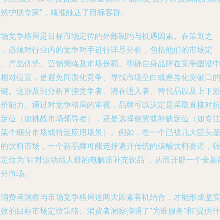
天然护肤专家”，精准触达了目标客群。
市场竞争格局是目标市场定位的外部制约与机遇因素。在策划之
初，必须对行业内的竞争对手进行详尽分析，包括他们的市场定
位、产品优势、营销策略及市场份额。明确自身品牌在竞争图谱
的相对位置，是避免同质化竞争、寻找市场空白或差异化突破口
关键。这涉及到分析直接竞争者、潜在进入者、替代品以及上下
议价能力。通过对竞争格局的审视，品牌可以决定是采取直接对
的定位（如挑战市场领导者），还是选择侧翼或补缺定位（如专
于某个细分市场或特定应用场景）。例如，在一个已被几大巨头
断的饮料市场，一个新品牌可能选择避开传统的碳酸饮料赛道，
而定位为“针对运动后人群的电解质补充饮品”，从而开辟一个全新
细分市场。
将消费者洞察与市场竞争格局这两大因素有机结合，才能形成坚
效的目标市场定位策略。消费者洞察指明了“为谁服务”和“提供什